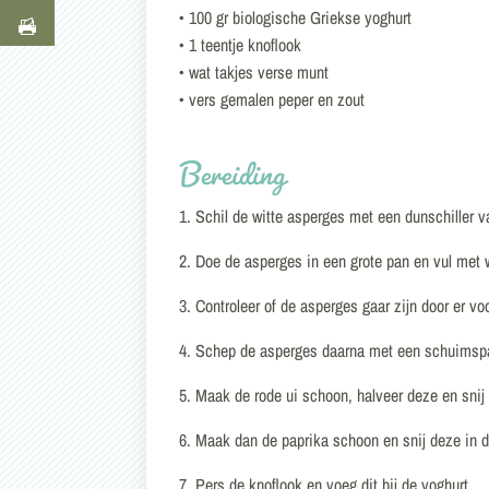
• 100 gr biologische Griekse yoghurt
• 1 teentje knoflook
• wat takjes verse munt
• vers gemalen peper en zout
Bereiding
1. Schil de witte asperges met een dunschiller 
2. Doe de asperges in een grote pan en vul met 
3. Controleer of de asperges gaar zijn door er vo
4. Schep de asperges daarna met een schuimspaa
5. Maak de rode ui schoon, halveer deze en snij 
6. Maak dan de paprika schoon en snij deze in d
7. Pers de knoflook en voeg dit bij de yoghurt.