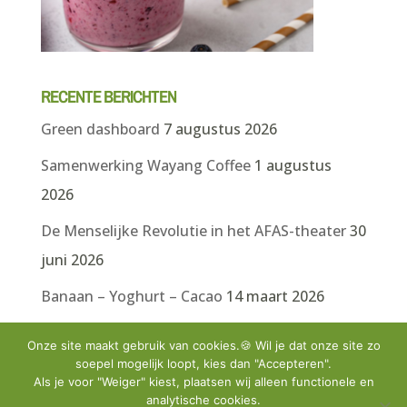
RECENTE BERICHTEN
Green dashboard
7 augustus 2026
Samenwerking Wayang Coffee
1 augustus
2026
De Menselijke Revolutie in het AFAS-theater
30
juni 2026
Banaan – Yoghurt – Cacao
14 maart 2026
Druiven – Kwark – Walnoten
14 maart 2026
Onze site maakt gebruik van cookies.🍪 Wil je dat onze site zo
soepel mogelijk loopt, kies dan "Accepteren".
Appel – Kaneel – Yoghurt
14 maart 2026
Als je voor "Weiger" kiest, plaatsen wij alleen functionele en
analytische cookies.
Ananas – Kokosyoghurt – Munt
14 maart 2026