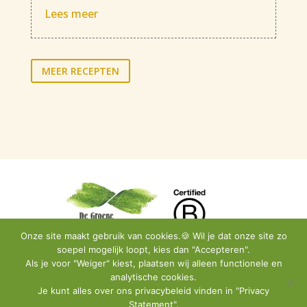
Lees meer
MEER RECEPTEN
Onze site maakt gebruik van cookies.🍪 Wil je dat onze site zo
soepel mogelijk loopt, kies dan "Accepteren".
Als je voor "Weiger" kiest, plaatsen wij alleen functionele en
analytische cookies.
Privacy Policy
•
Instagram
•
Facebook
•
Contact
Je kunt alles over ons privacybeleid vinden in "Privacy
Statement".