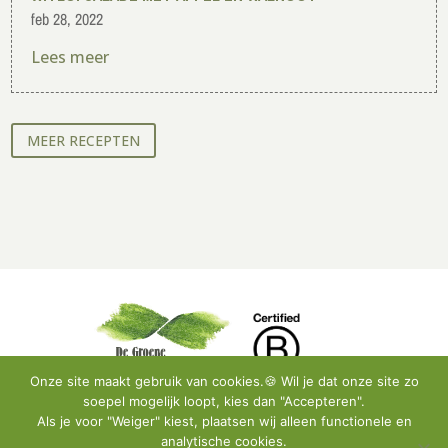
feb 28, 2022
Lees meer
MEER RECEPTEN
Onze site maakt gebruik van cookies.🍪 Wil je dat onze site zo
soepel mogelijk loopt, kies dan "Accepteren".
Als je voor "Weiger" kiest, plaatsen wij alleen functionele en
analytische cookies.
Privacy Policy
•
Instagram
•
Facebook
•
Contact