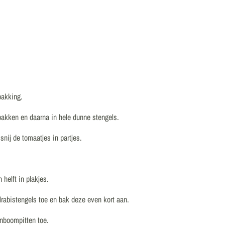
pakking.
 pakken en daarna in hele dunne stengels.
snij de tomaatjes in partjes.
 helft in plakjes.
lrabistengels toe en bak deze even kort aan.
jnboompitten toe.