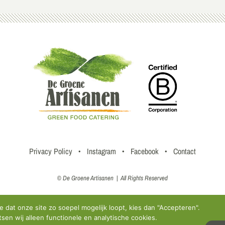
Privacy Policy
•
Instagram
•
Facebook
•
Contact
© De Groene Artisanen | All Rights Reserved
e dat onze site zo soepel mogelijk loopt, kies dan "Accepteren".
atsen wij alleen functionele en analytische cookies.