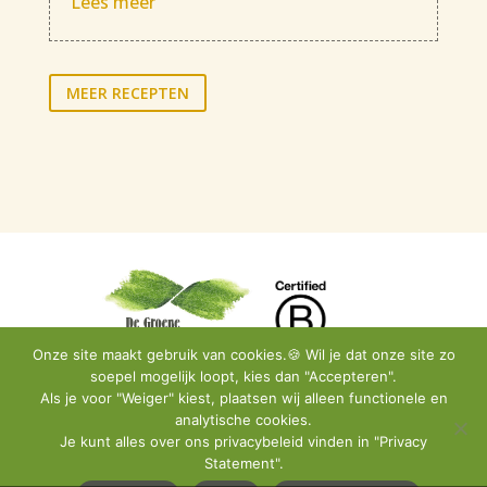
Lees meer
MEER RECEPTEN
Onze site maakt gebruik van cookies.🍪 Wil je dat onze site zo
soepel mogelijk loopt, kies dan "Accepteren".
Als je voor "Weiger" kiest, plaatsen wij alleen functionele en
analytische cookies.
Privacy Policy
•
Instagram
•
Facebook
•
Contact
Je kunt alles over ons privacybeleid vinden in "Privacy
Statement".
© De Groene Artisanen | All Rights Reserved