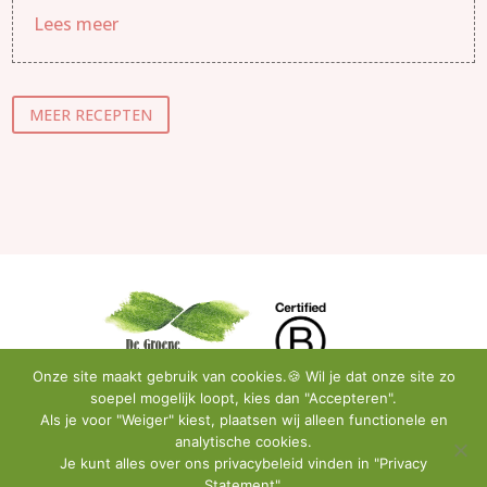
Lees meer
MEER RECEPTEN
Onze site maakt gebruik van cookies.🍪 Wil je dat onze site zo
soepel mogelijk loopt, kies dan "Accepteren".
Als je voor "Weiger" kiest, plaatsen wij alleen functionele en
analytische cookies.
Privacy Policy
•
Instagram
•
Facebook
•
Contact
Je kunt alles over ons privacybeleid vinden in "Privacy
Statement".