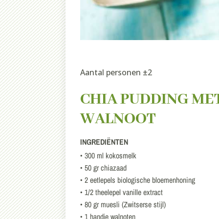
Aantal personen ±2
CHIA PUDDING MET
WALNOOT
INGREDIËNTEN
• 300 ml kokosmelk
• 50 gr chiazaad
• 2 eetlepels biologische bloemenhoning
• 1/2 theelepel vanille extract
• 80 gr muesli (Zwitserse stijl)
• 1 handje walnoten