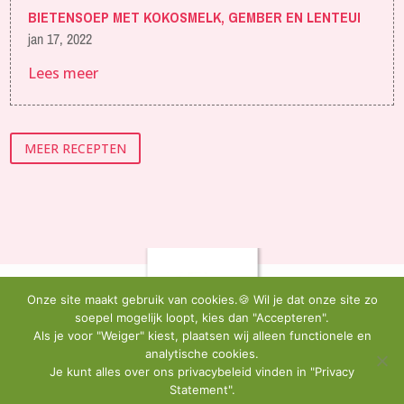
BIETENSOEP MET KOKOSMELK, GEMBER EN LENTEUI
jan 17, 2022
Lees meer
MEER RECEPTEN
Onze site maakt gebruik van cookies.🍪 Wil je dat onze site zo
soepel mogelijk loopt, kies dan "Accepteren".
Als je voor "Weiger" kiest, plaatsen wij alleen functionele en
analytische cookies.
Je kunt alles over ons privacybeleid vinden in "Privacy
Statement".