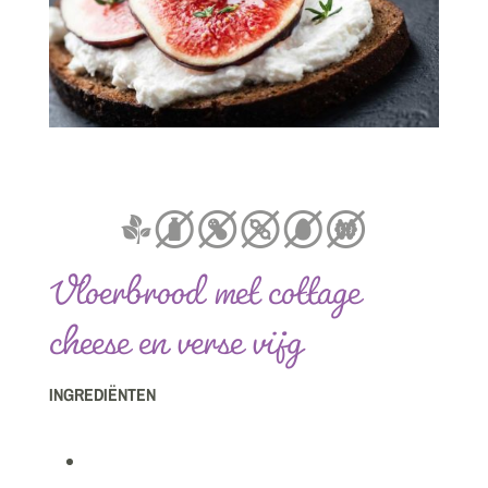
Vloerbrood met cottage
cheese en verse vijg
INGREDIËNTEN