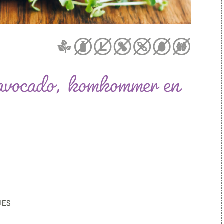
avocado, komkommer en
JES