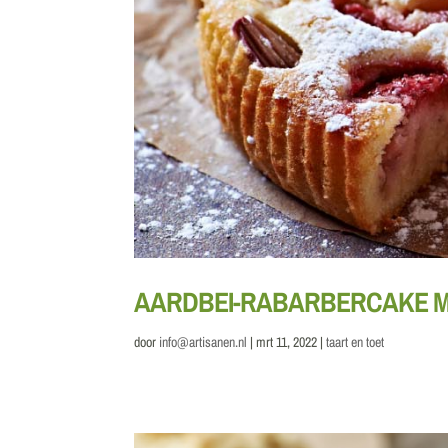
AARDBEI-RABARBERCAKE 
door
info@artisanen.nl
|
mrt 11, 2022
|
taart en toet