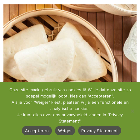
Onze site maakt gebruik van cookies.🍪 Wil je dat onze site zo
soepel mogelijk loopt, kies dan "Accepteren".
BAO BUNS MET VEGA KIPSTUKJES, PREI EN
Als je voor "Weiger" kiest, plaatsen wij alleen functionele en
KORIANDER
analytische cookies.
apr 1, 2019
Je kunt alles over ons privacybeleid vinden in "Privacy
Statement".
Lees meer
Accepteren
Weiger
Privacy Statement